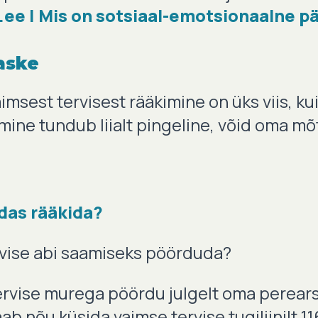
.ee | Mis on sotsiaal-emotsionaalne 
raske
msest tervisest rääkimine on üks viis, k
imine tundub liialt pingeline, võid oma mõt
idas rääkida?
vise abi saamiseks pöörduda?
rvise murega pöördu julgelt oma perears
ab nõu küsida vaimse tervise tugiliinilt 11