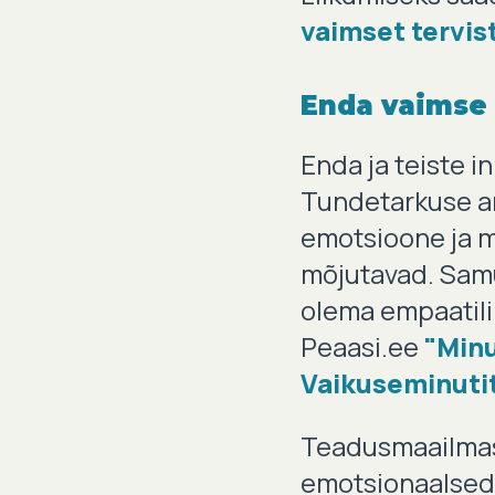
vaimset tervis
Enda vaimse 
Enda ja teiste 
Tundetarkuse a
emotsioone ja m
mõjutavad. Samu
olema empaatilin
Peaasi.ee
"Minu
Vaikuseminutit
Teadusmaailmas 
emotsionaalsed 