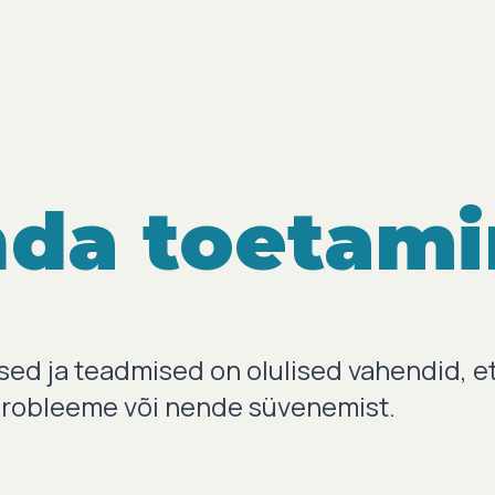
da toetam
ed ja teadmised on olulised vahendid, e
probleeme või nende süvenemist.