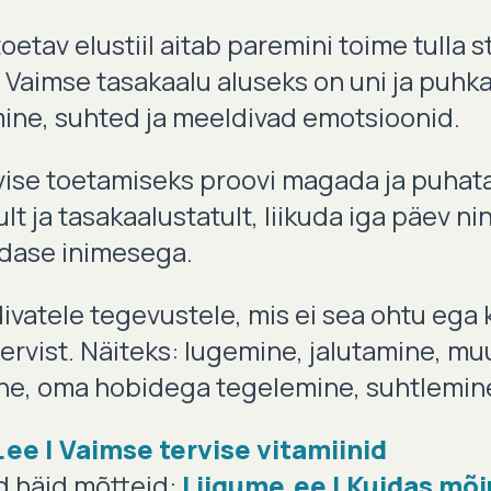
oetav elustiil aitab paremini toime tulla st
. Vaimse tasakaalu aluseks on uni ja puhk
umine, suhted ja meeldivad emotsioonid.
ise toetamiseks proovi magada ja puhata 
ult ja tasakaalustatult, liikuda iga päev n
dase inimesega.
ivatele tegevustele, mis ei sea ohtu ega 
tervist. Näiteks: lugemine, jalutamine, m
ine, oma hobidega tegelemine, suhtlemin
.ee | Vaimse tervise vitamiinid
d häid mõtteid:
Liigume.ee | Kuidas mõj