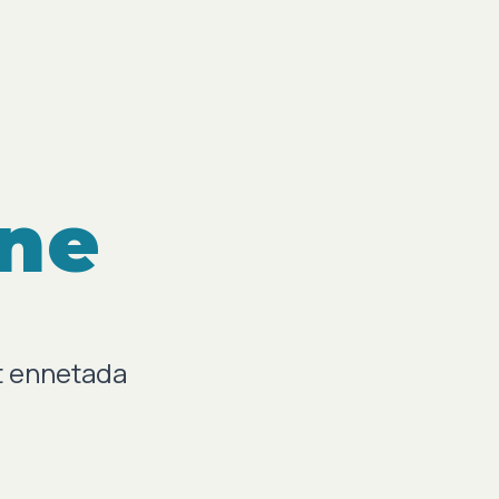
ine
t ennetada