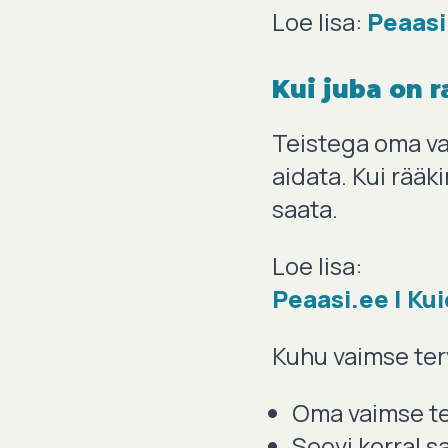
Loe lisa:
Peaasi
Kui juba on 
Teistega oma vai
aidata. Kui rääk
saata.
Loe lisa:
Peaasi.ee | Ku
Kuhu vaimse ter
Oma vaimse te
Soovi korral sa