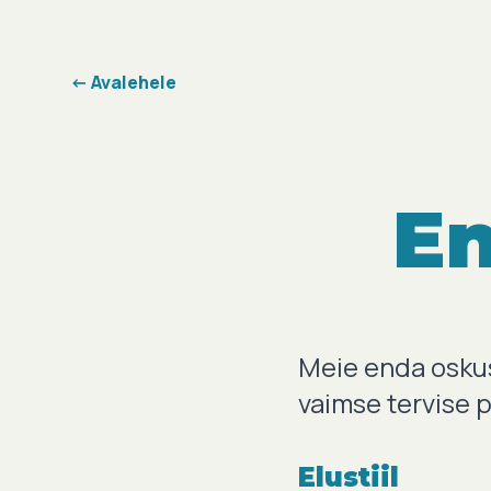
← Avalehele
En
Meie enda oskus
vaimse tervise 
Elustiil