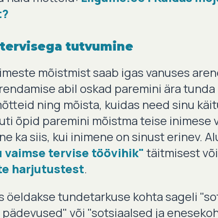
t?
tervisega tutvumine
inimeste mõistmist saab igas vanuses are
rendamise abil oskad paremini ära tunda
õtteid ning mõista, kuidas need sinu käi
ti õpid paremini mõistma teise inimese 
e ka siis, kui inimene on sinust erinev. A
 vaimse tervise töövihik"
täitmisest või
e harjutustest
.
öeldakse tundetarkuse kohta sageli "sot
pädevused" või "sotsiaalsed ja eneseko