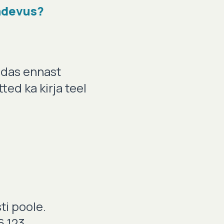
pädevus?
uidas ennast
ted ka kirja teel
ti poole.
6 123.