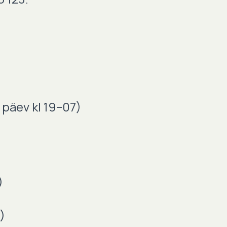
a päev kl 19–07)
)
)