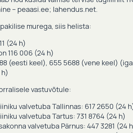
ne – peaasi.ee; lahendus.net.
pakilise murega, siis helista:
11 (24 h)
on 116 006 (24 h)
088 (eesti keel), 655 5688 (vene keel) (ig
 h)
rralisele vastuvõtule:
iiniku valvetuba Tallinnas: 617 2650 (24 h
iiniku valvetuba Tartus: 731 8764 (24 h)
sakonna valvetuba Pärnus: 447 3281 (24 h