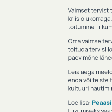
Vaimset tervist t
kriisiolukorraga
toitumine, liik
Oma vaimse terv
toituda tervislik
päev mõne lähe
Leia aega meeld
enda või teiste 
kultuuri nautim
Loe lisa:
Peaasi
Liikumiseks saa