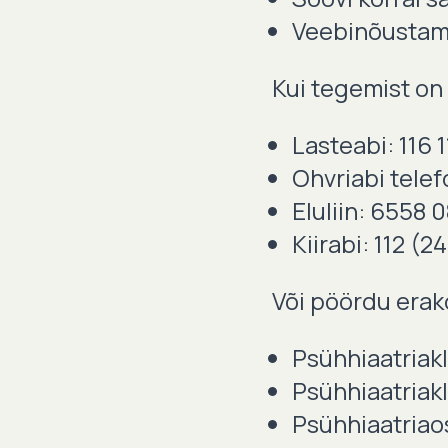
Veebinõustami
Kui tegemist on 
Lasteabi: 116 1
Ohvriabi telef
Eluliin: 6558 
Kiirabi: 112 (24
Või pöördu erako
Psühhiaatriakl
Psühhiaatriakl
Psühhiaatriao