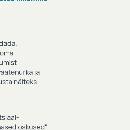
ndada.
 oma
tumist
vaatenurka ja
lusta näiteks
siaal-
hased oskused".