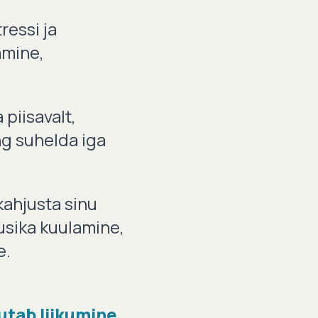
ressi ja
amine,
piisavalt,
ing suhelda iga
kahjusta sinu
uusika kuulamine,
e.
utab liikumine